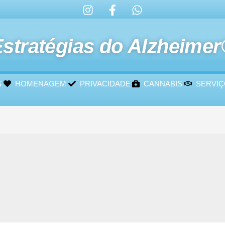
stratégias do Alzheime
S
HOMENAGEM
PRIVACIDADE
CANNABIS
SERVI
o