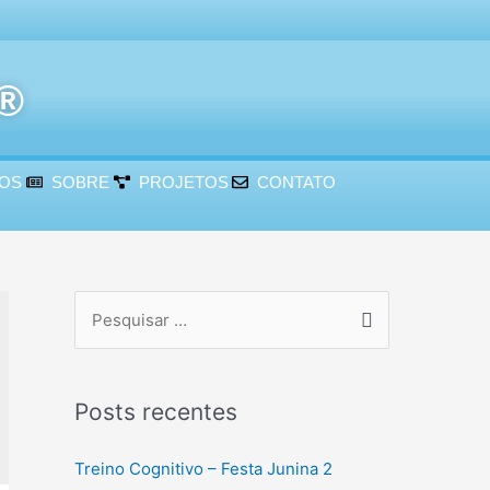
r®
ÇOS
SOBRE
PROJETOS
CONTATO
Posts recentes
Treino Cognitivo – Festa Junina 2