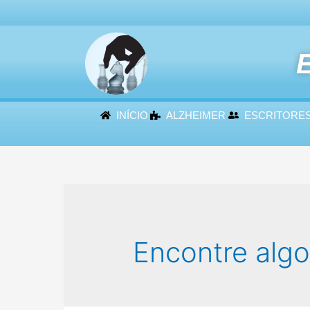
E
INÍCIO
ALZHEIMER
ESCRITORE
Encontre alg