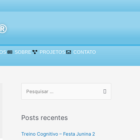
r®
ÇOS
SOBRE
PROJETOS
CONTATO
Posts recentes
Treino Cognitivo – Festa Junina 2