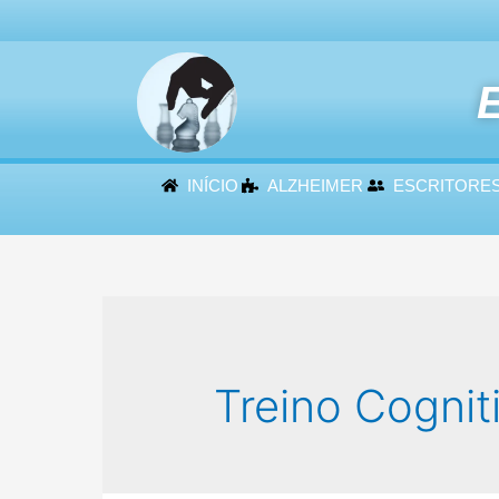
E
INÍCIO
ALZHEIMER
ESCRITORE
Treino Cognit