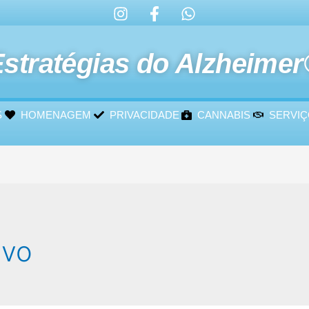
stratégias do Alzheime
S
HOMENAGEM
PRIVACIDADE
CANNABIS
SERVI
ivo