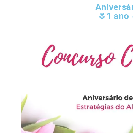
Aniversá
🌷1 ano 