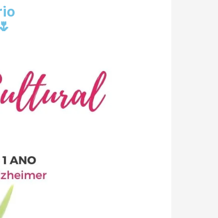
rio
🌷