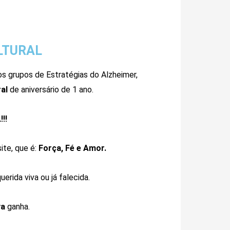
LTURAL
s grupos de Estratégias do Alzheimer,
ral
de aniversário de 1 ano.
!!
ite, que é:
Força, Fé e Amor.
erida viva ou já falecida.
va
ganha.