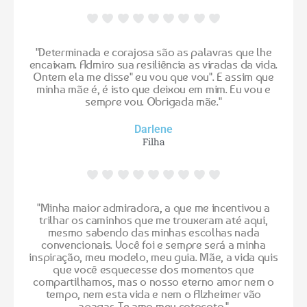
"Determinada e corajosa são as palavras que lhe
encaixam. Admiro sua resiliência as viradas da vida.
Ontem ela me disse" eu vou que vou". E assim que
minha mãe é, é isto que deixou em mim. Eu vou e
sempre vou. Obrigada mãe."
Darlene
Filha
"Minha maior admiradora, a que me incentivou a
trilhar os caminhos que me trouxeram até aqui,
mesmo sabendo das minhas escolhas nada
convencionais. Você foi e sempre será a minha
inspiração, meu modelo, meu guia. Mãe, a vida quis
que você esquecesse dos momentos que
compartilhamos, mas o nosso eterno amor nem o
tempo, nem esta vida e nem o Alzheimer vão
apagar. Te amo meu cotocoto."