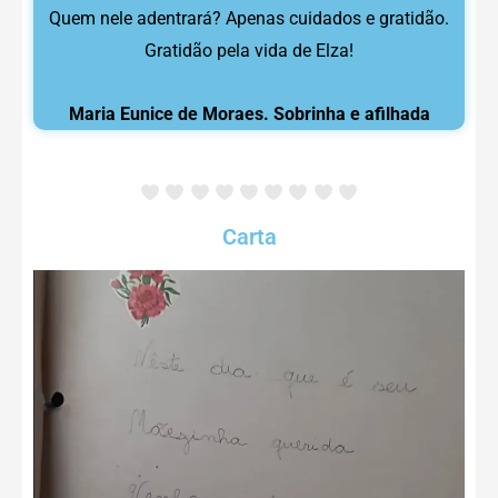
Quem nele adentrará? Apenas cuidados e gratidão.
Gratidão pela vida de Elza!
Maria Eunice de Moraes. Sobrinha e afilhada
Carta