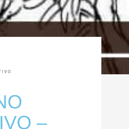
TIVO
NO
IVO –