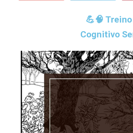
💪🧠 Treino
Cognitivo S