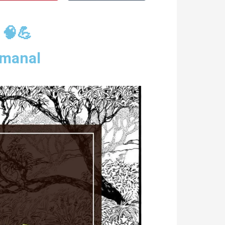
 🧠💪
emanal