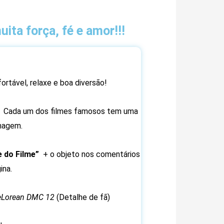
ita força, fé e amor!!!
ortável, relaxe e boa diversão!
ir. Cada um dos filmes famosos tem uma
magem.
 do Filme”
+ o objeto nos comentários
gina.
eLorean DMC 12
(Detalhe de fã)