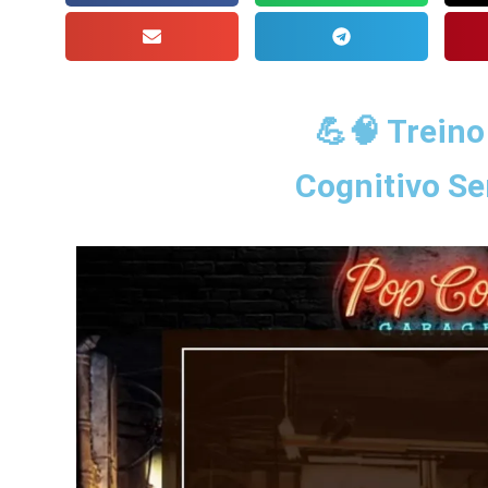
💪🧠 Treino
Cognitivo S