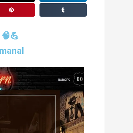
 🧠💪
emanal