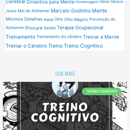
Cerebral
Ginástica para Mente
Idoso
Idosos
Homenagem
Mente
Marcelo Godinho
Jesus
Mal de Alzheimer
Mínimos Detalhes
Olho
Olho Mágico
Prevenção do
Natal
Terapia Ocupacional
Procure
Saúde
Alzheimer
Treinamento
Treinar a Mente
Treinamento do cérebro
Treinar o Cérebro
Treino
Treino Cognitivo
LEIA MAIS
TREINO COGNITIVO