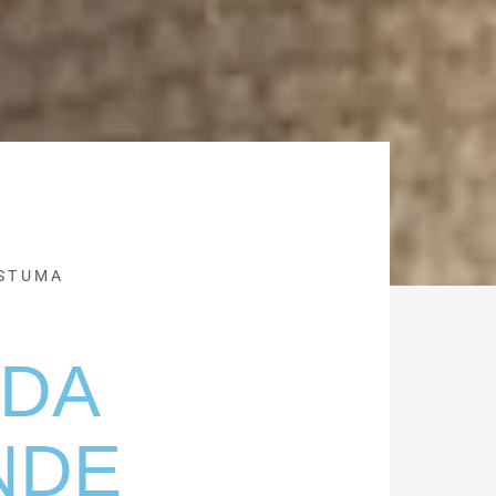
STUMA
LDA
NDE