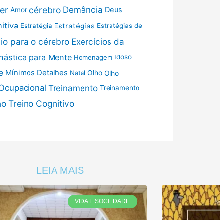
cérebro
er
Demência
Deus
Amor
itiva
Estratégias
Estratégia
Estratégias de
cio para o cérebro
Exercícios da
nástica para Mente
Idoso
Homenagem
e
Mínimos Detalhes
Olho
Olho
Natal
 Ocupacional
Treinamento
Treinamento
no
Treino Cognitivo
LEIA MAIS
VIDA E SOCIEDADE