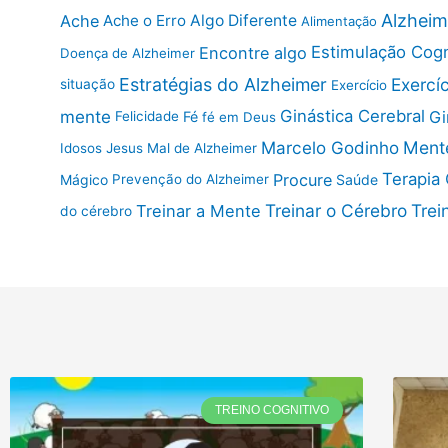
Alzheim
Ache
Ache o Erro
Algo Diferente
Alimentação
Estimulação Cogn
Encontre algo
Doença de Alzheimer
Exercí
Estratégias do Alzheimer
situação
Exercício
mente
Ginástica Cerebral
Gi
Fé
Felicidade
fé em Deus
Ment
Marcelo Godinho
Idosos
Jesus
Mal de Alzheimer
Terapia
Procure
Saúde
Mágico
Prevenção do Alzheimer
Treinar o Cérebro
Trei
Treinar a Mente
do cérebro
TREINO COGNITIVO