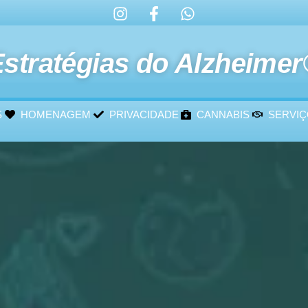
stratégias do Alzheime
S
HOMENAGEM
PRIVACIDADE
CANNABIS
SERVI