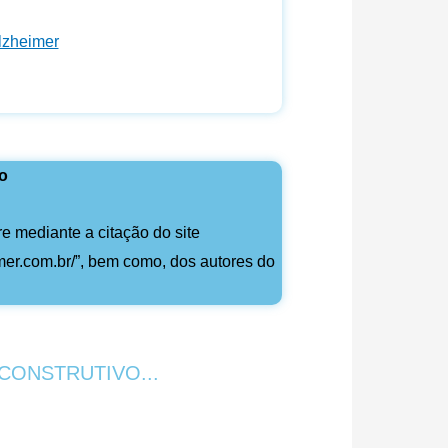
lzheimer
so
re mediante a citação do site
imer.com.br/”, bem como, dos autores do
CONSTRUTIVO...