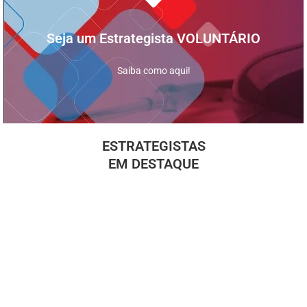
Inscreva-se
Já pensou em como você pode ajudar milhares de famílias?
Seja um Estrategista VOLUNTÁRIO
Quero Ajudar!
Saiba como aqui!
ESTRATEGISTAS
EM DESTAQUE