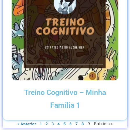
Treino Cognitivo – Minha
Família 1
9
Próxima »
« Anterior
1
2
3
4
5
6
7
8