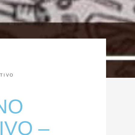
TIVO
NO
IVO –