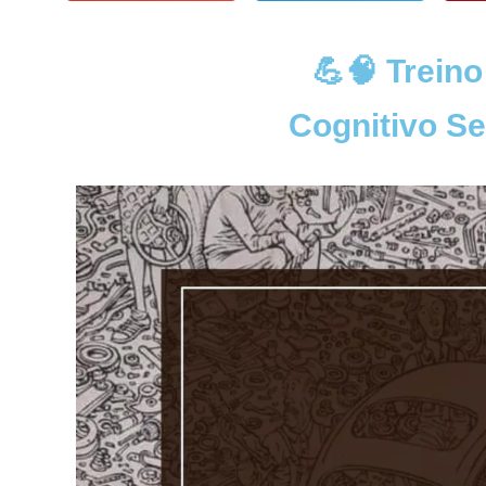
💪🧠 Treino
Cognitivo S