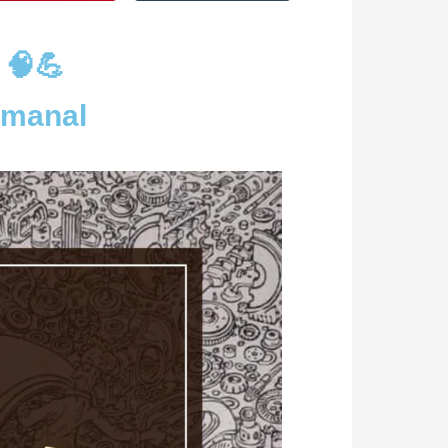
 🧠💪
emanal