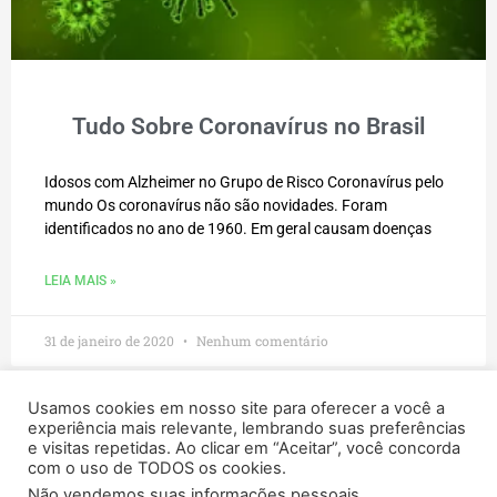
Tudo Sobre Coronavírus no Brasil
Idosos com Alzheimer no Grupo de Risco Coronavírus pelo
mundo Os coronavírus não são novidades. Foram
identificados no ano de 1960. Em geral causam doenças
LEIA MAIS »
31 de janeiro de 2020
Nenhum comentário
Usamos cookies em nosso site para oferecer a você a
experiência mais relevante, lembrando suas preferências
e visitas repetidas. Ao clicar em “Aceitar”, você concorda
Força, fé e amor!
com o uso de TODOS os cookies.
.
Não vendemos suas informações pessoais