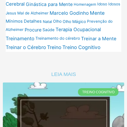
Cerebral
Ginástica para Mente
Idoso
Idosos
Homenagem
Mente
Marcelo Godinho
Jesus
Mal de Alzheimer
Mínimos Detalhes
Olho
Olho Mágico
Prevenção do
Natal
Terapia Ocupacional
Procure
Saúde
Alzheimer
Treinamento
Treinar a Mente
Treinamento do cérebro
Treinar o Cérebro
Treino
Treino Cognitivo
LEIA MAIS
TREINO COGNITIVO