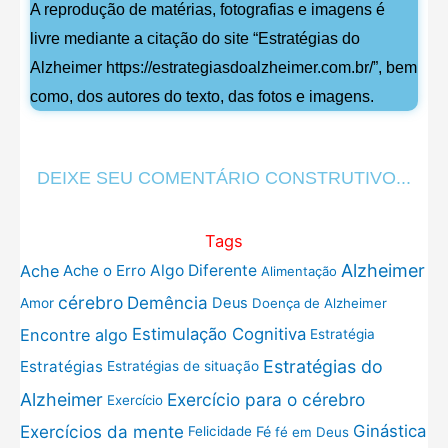
A reprodução de matérias, fotografias e imagens é
livre mediante a citação do site “Estratégias do
Alzheimer https://estrategiasdoalzheimer.com.br/”, bem
como, dos autores do texto, das fotos e imagens.
DEIXE SEU COMENTÁRIO CONSTRUTIVO...
Tags
Alzheimer
Ache
Ache o Erro
Algo Diferente
Alimentação
cérebro
Demência
Deus
Amor
Doença de Alzheimer
Estimulação Cognitiva
Encontre algo
Estratégia
Estratégias do
Estratégias
Estratégias de situação
Exercício para o cérebro
Alzheimer
Exercício
Exercícios da mente
Ginástica
Fé
Felicidade
fé em Deus