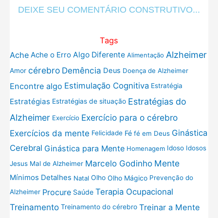
DEIXE SEU COMENTÁRIO CONSTRUTIVO...
Tags
Alzheimer
Ache
Ache o Erro
Algo Diferente
Alimentação
cérebro
Demência
Deus
Amor
Doença de Alzheimer
Estimulação Cognitiva
Encontre algo
Estratégia
Estratégias do
Estratégias
Estratégias de situação
Exercício para o cérebro
Alzheimer
Exercício
Exercícios da mente
Ginástica
Fé
Felicidade
fé em Deus
Cerebral
Ginástica para Mente
Idoso
Idosos
Homenagem
Mente
Marcelo Godinho
Jesus
Mal de Alzheimer
Mínimos Detalhes
Olho
Olho Mágico
Prevenção do
Natal
Terapia Ocupacional
Procure
Saúde
Alzheimer
Treinamento
Treinar a Mente
Treinamento do cérebro