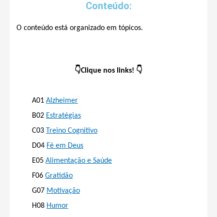
Conteúdo:
O conteúdo está organizado em tópicos.
👇
Clique nos links! 👇
Alzheimer
A01
Estratégias
B02
Treino Cognitivo
C03
Fé em Deus
D04
Alimentação e Saúde
E05
Gratidão
F06
Motivação
G07
Humor
H08