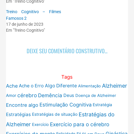
Em "Treino Cognitivo"
Treino Cognitivo – Filmes
Famosos 2
17 de junho de 2023
Em "Treino Cognitivo"
DEIXE SEU COMENTÁRIO CONSTRUTIVO...
Tags
Alzheimer
Ache
Ache o Erro
Algo Diferente
Alimentação
cérebro
Demência
Deus
Amor
Doença de Alzheimer
Estimulação Cognitiva
Encontre algo
Estratégia
Estratégias do
Estratégias
Estratégias de situação
Exercício para o cérebro
Alzheimer
Exercício
Exercícios da mente
Ginástica
Fé
Felicidade
fé em Deus