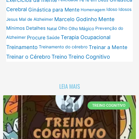
Cerebral
Ginástica para Mente
Idoso
Idosos
Homenagem
Mente
Marcelo Godinho
Jesus
Mal de Alzheimer
Mínimos Detalhes
Olho
Olho Mágico
Prevenção do
Natal
Terapia Ocupacional
Procure
Saúde
Alzheimer
Treinamento
Treinar a Mente
Treinamento do cérebro
Treinar o Cérebro
Treino
Treino Cognitivo
LEIA MAIS
TREINO COGNITIVO