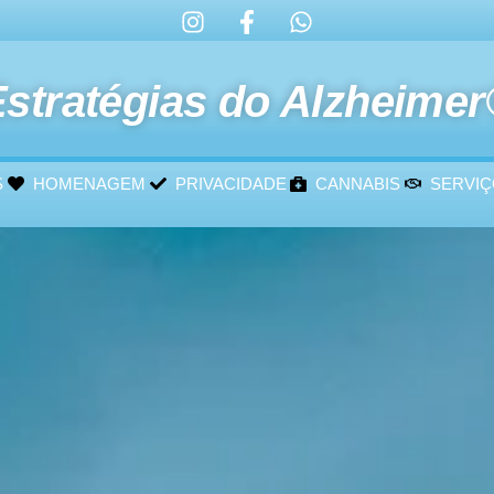
stratégias do Alzheime
S
HOMENAGEM
PRIVACIDADE
CANNABIS
SERVI