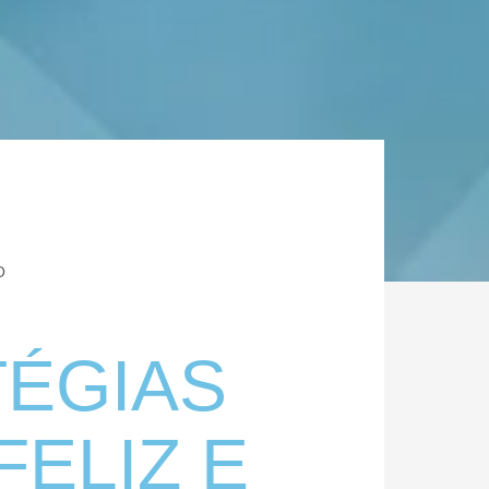
O
TÉGIAS
FELIZ E