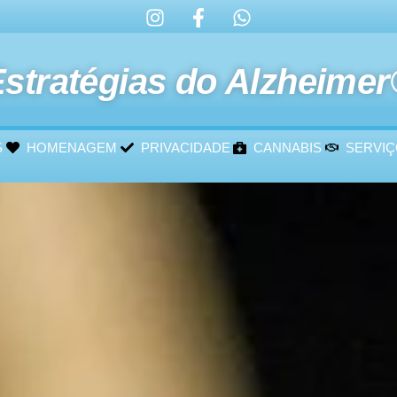
stratégias do Alzheime
S
HOMENAGEM
PRIVACIDADE
CANNABIS
SERVI