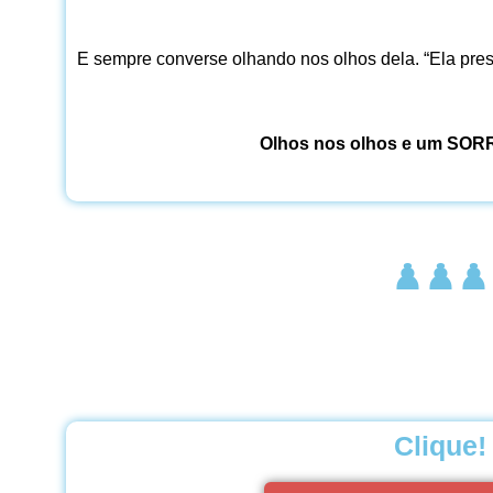
E sempre converse olhando nos olhos dela. “Ela pres
Olhos nos olhos e um SORR
♟️♟️♟️
Clique!