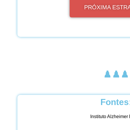
PRÓXIMA ESTR
xxxxx
♟️♟️♟️
Fontes
Instituto Alzheimer 