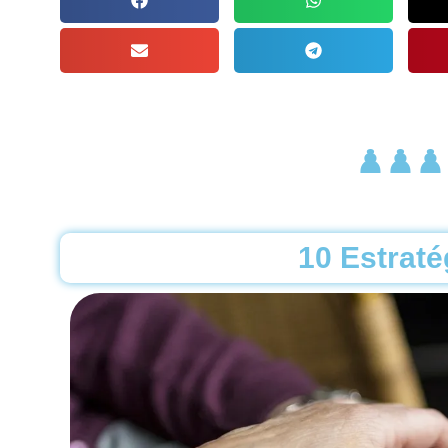
♟️♟️♟️
10 Estraté