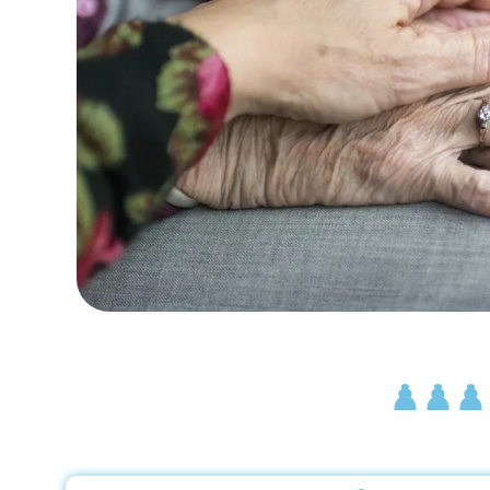
♟️♟️♟️